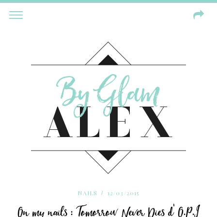
NAILS
12/03/2015
On my nails : Tomorrow Never Dies d’ O.P.I