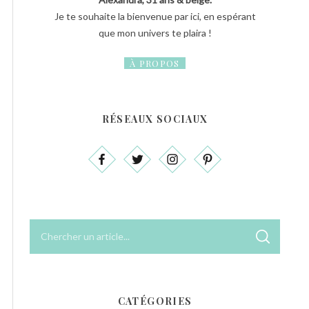
Je te souhaite la bienvenue par ici, en espérant
que mon univers te plaira !
À PROPOS
RÉSEAUX SOCIAUX
R
R
e
E
C
c
H
E
h
R
C
e
H
CATÉGORIES
E