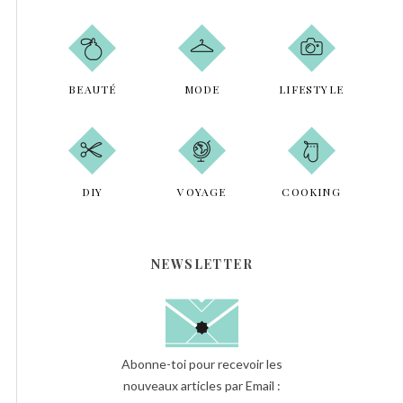
r
R
c
h
e
r
BEAUTÉ
MODE
LIFESTYLE
DIY
VOYAGE
COOKING
NEWSLETTER
Abonne-toi pour recevoir les
nouveaux articles par Email :