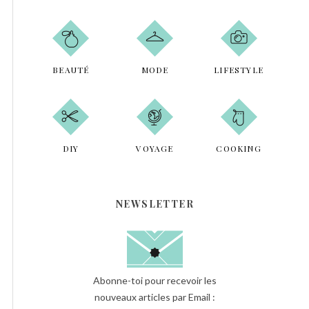
r
R
c
h
e
r
BEAUTÉ
MODE
LIFESTYLE
DIY
VOYAGE
COOKING
NEWSLETTER
Abonne-toi pour recevoir les
nouveaux articles par Email :