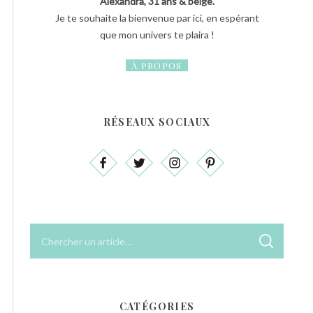
Alexandra, 31 ans & belge.
Je te souhaite la bienvenue par ici, en espérant
que mon univers te plaira !
À PROPOS
RÉSEAUX SOCIAUX
R
R
e
E
C
c
H
E
h
R
C
e
H
CATÉGORIES
E