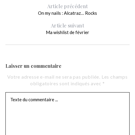
Article précédent
On my nails : Alcatraz… Rocks
Article suivant
Ma wishlist de février
R
e
c
h
e
r
Laisser un commentaire
c
h
Votre adresse e-mail ne sera pas publiée.
Les champs
e
obligatoires sont indiqués avec
*
r