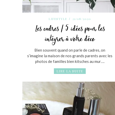
LIFESTYLE
21/08/2020
Les cadres / 5 idées pour les
intégrer à votre déco
R
e
Bien souvent quand on parle de cadres, on
c
h
s’imagine la maison de nos grands parents avec les
e
photos de familles bien kitsches au mur….
r
c
LIRE LA SUITE
h
e
r