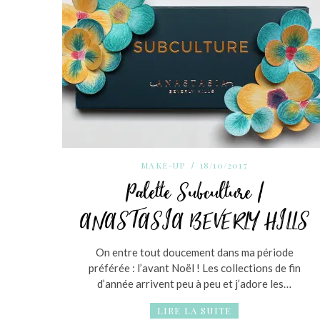
MAKE-UP
18/10/2017
Palette Subculture /
ANASTASIA BEVERLY HILLS
On entre tout doucement dans ma période
préférée : l’avant Noël ! Les collections de fin
d’année arrivent peu à peu et j’adore les…
LIRE LA SUITE