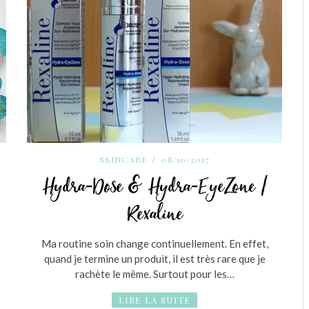
SKINCARE
08/10/2017
Hydra-Dose & Hydra-EyeZone /
Rexaline
Ma routine soin change continuellement. En effet,
quand je termine un produit, il est très rare que je
rachète le même. Surtout pour les…
LIRE LA SUITE