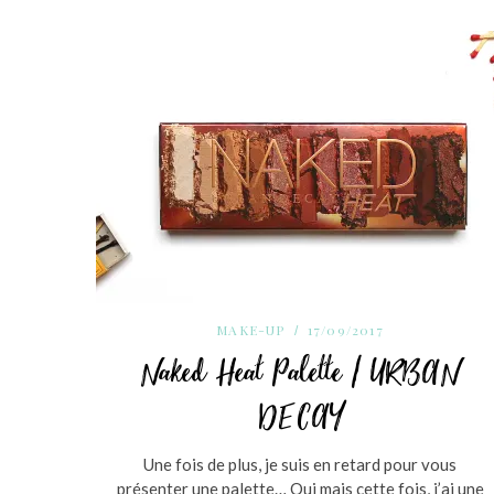
MAKE-UP
17/09/2017
Naked Heat Palette / URBAN
DECAY
Une fois de plus, je suis en retard pour vous
présenter une palette… Oui mais cette fois, j’ai une