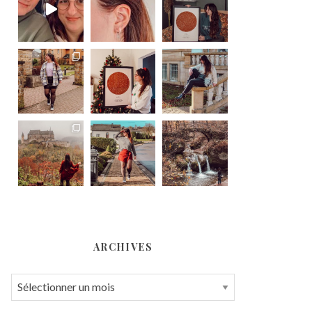
ARCHIVES
A
r