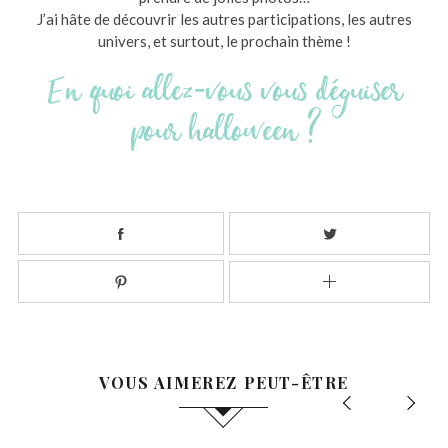
J’ai hâte de découvrir les autres participations, les autres
univers, et surtout, le prochain thème !
En quoi allez-vous vous déguiser
pour halloween ?
R
e
c
h
e
r
VOUS AIMEREZ PEUT-ÊTRE
c
h
e
r