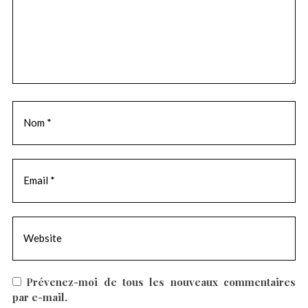
u
n
c
o
m
m
e
n
t
a
i
r
e
Prévenez-moi de tous les nouveaux commentaires
par e-mail.