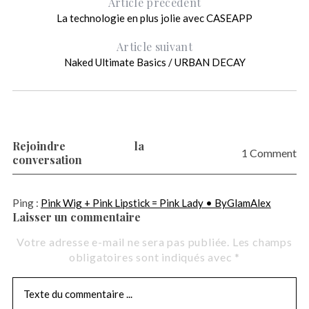
Article précédent
La technologie en plus jolie avec CASEAPP
Article suivant
Naked Ultimate Basics / URBAN DECAY
Rejoindre la
1 Comment
conversation
Ping :
Pink Wig + Pink Lipstick = Pink Lady • ByGlamAlex
Laisser un commentaire
L
a
Votre adresse e-mail ne sera pas publiée.
Les champs
i
obligatoires sont indiqués avec
*
s
s
e
r