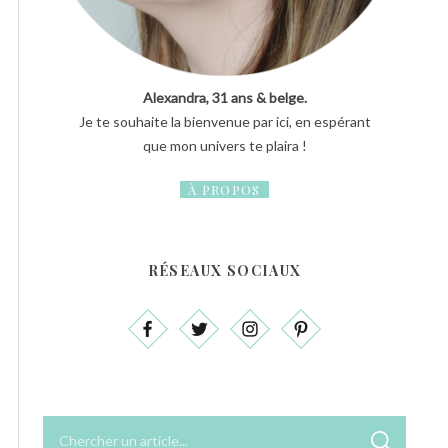
Alexandra, 31 ans & belge.
Je te souhaite la bienvenue par ici, en espérant
que mon univers te plaira !
À PROPOS
RÉSEAUX SOCIAUX
R
R