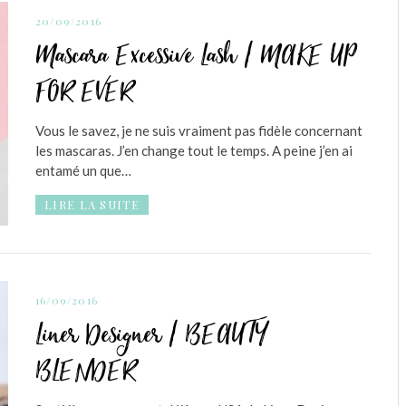
20/09/2016
Mascara Excessive Lash / MAKE UP
FOR EVER
Vous le savez, je ne suis vraiment pas fidèle concernant
les mascaras. J’en change tout le temps. A peine j’en ai
entamé un que…
LIRE LA SUITE
16/09/2016
Liner Designer / BEAUTY
BLENDER