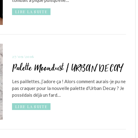
tombait à pique puisqu’elle…
LIRE LA SUITE
27/09/2016
Palette Moondust / URBAN DECAY
Les paillettes, j’adore ça ! Alors comment aurais-je pu ne
pas craquer pour la nouvelle palette d’Urban Decay ? Je
possédais déjà un fard…
LIRE LA SUITE