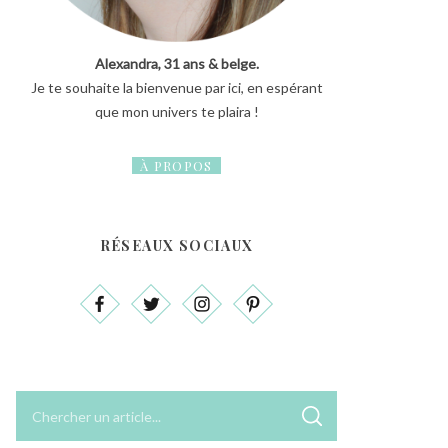
Alexandra, 31 ans & belge.
Je te souhaite la bienvenue par ici, en espérant
que mon univers te plaira !
À PROPOS
RÉSEAUX SOCIAUX
R
R
e
E
C