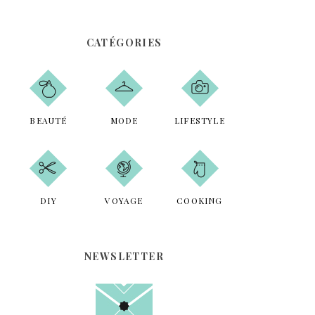
c
H
E
h
R
C
e
H
CATÉGORIES
E
r
R
c
h
e
r
BEAUTÉ
MODE
LIFESTYLE
DIY
VOYAGE
COOKING
NEWSLETTER