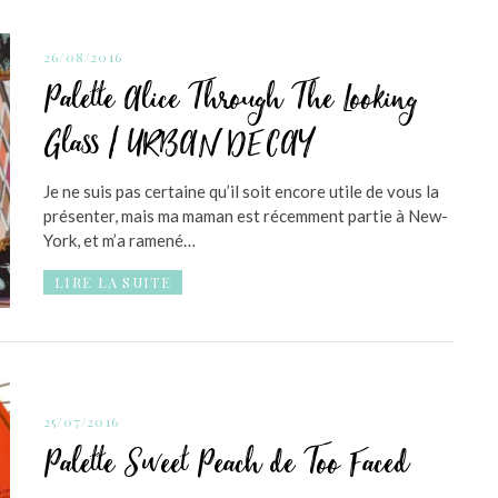
26/08/2016
Palette Alice Through The Looking
Glass / URBAN DECAY
Je ne suis pas certaine qu’il soit encore utile de vous la
présenter, mais ma maman est récemment partie à New-
York, et m’a ramené…
LIRE LA SUITE
25/07/2016
Palette Sweet Peach de Too Faced