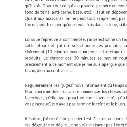
qu’il soit. Pour tout ce qui est poudre, prendre un mouc
fond de teint, anti-cerne, base, etc), il faut en dépose
Quant aux mascaras, on ne peut tout simplement pas u
l’on ne peut tremper qu’une seule fois dans le tube, si il
Lorsque l’épreuve à commencée, j’ai sélectionné un f
cette étape) et j’ai été sélectionner les produits su
clairement (10 minutes maximum pour cette étape). Le
produits. Le chrono des 30 minutes se met en rou
précisément à ce moment que je me suis aperçue que la 
tâche, bien au contraire…
Régulièrement, les “juges” nous informaient du temps qu
Mon chère modèle m’a fait recommencer les choses tell
facechart, qu’elle avait pourtant choisi avec moi) qu’ à
vos pinceaux”, je n’avait pas terminé le teint et le blus
Résultat, j’ai foiré mon premier test. Certes, aucunes
m’a dégoutée et déçue. Je ne vois vraiment pas l’intérê