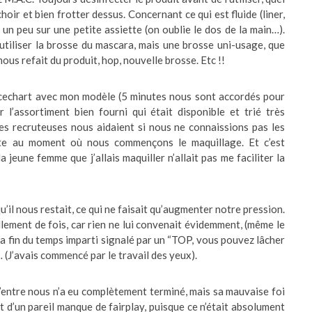
hoir et bien frotter dessus. Concernant ce qui est fluide (liner,
r un peu sur une petite assiette (on oublie le dos de la main…).
tiliser la brosse du mascara, mais une brosse uni-usage, que
 nous refait du produit, hop, nouvelle brosse. Etc !!
acechart avec mon modèle (5 minutes nous sont accordés pour
r l’assortiment bien fourni qui était disponible et trié très
s recruteuses nous aidaient si nous ne connaissions pas les
te au moment où nous commençons le maquillage. Et c’est
jeune femme que j’allais maquiller n’allait pas me faciliter la
’il nous restait, ce qui ne faisait qu’augmenter notre pression.
ement de fois, car rien ne lui convenait évidemment, (même le
 la fin du temps imparti signalé par un “TOP, vous pouvez lâcher
h… (J’avais commencé par le travail des yeux).
 d’entre nous n’a eu complètement terminé, mais sa mauvaise foi
t d’un pareil manque de fairplay, puisque ce n’était absolument