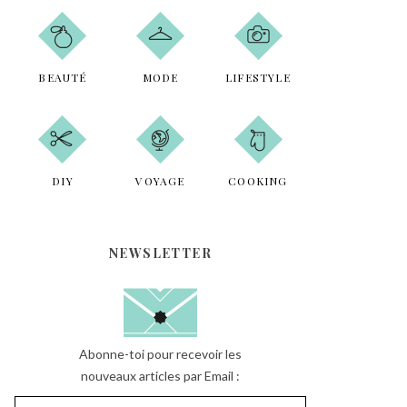
c
h
e
r
BEAUTÉ
MODE
LIFESTYLE
DIY
VOYAGE
COOKING
NEWSLETTER
Abonne-toi pour recevoir les
nouveaux articles par Email :