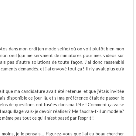
otos dans mon ordi (en mode selfie) où on voit plutôt bien mon
on oeil (qui me servaient de miniatures pour mes vidéos sur
avais pas d’autre solutions de toute façon. J’ai donc rassemblé
cuments demandés, et j’ai envoyé tout ça ! Il n’y avait plus qu’à
it que ma candidature avait été retenue, et que j’étais invitée
ais disponible ce jour là, et si ma préférence était de passer le
leins de questions ont fusées dans ma tête ! Comment ça va se
maquillage vais-je devoir réaliser? Me faudra-t-il un modèle?
même pas tout ce qu’il m’est passé par l’esprit !
Du moins, je le pensais… Figurez-vous que j’ai eu beau chercher