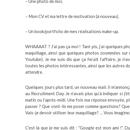
– Une photo de moi,
– Mon CV et ma lettre de motivation (à nouveau),
– Un book/portfolio de mes réalisations make-up.
WHAAAAT ? J’ai pas ça moi ! Tant pis, j’ai quelques ph
maquillage, ainsi que quelques photos zoommées sur m
Youtube). Je me suis dis que ça ferait l’affaire, je n’
toutes les photos intéressantes, ainsi que les autres do
attendre.
Quelques jours plus tard, un nouveau mail. Il m’annonça
au Recruitment Day. Je n’avais plus qu’à indiquer si j’ét
matin ou l’après-midi. Une fois ma réponse envoyée, p
passer ? Que vont-ils me poser comme questions? Quel 
Vais-je devoir utiliser leur maquillage? … Vous imaginez 
C’est là que je me suis dit : “Google est mon ami !”. 