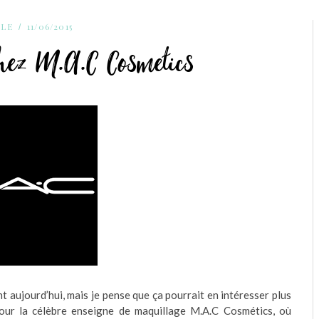
YLE
11/06/2015
hez M.A.C Cosmetics
t aujourd’hui, mais je pense que ça pourrait en intéresser plus
pour la célèbre enseigne de maquillage M.A.C Cosmétics, où