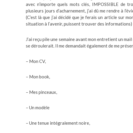
avec n’importe quels mots clés, IMPOSSIBLE de trou
plusieurs jours d’acharnement, j’ai dû me rendre à l’évid
(C’est là que j’ai décidé que je ferais un article sur 
situation à l’avenir, puissent trouver des informations)
R
e
J’ai reçu pile une semaine avant mon entretient un mail 
c
h
se déroulerait. Il me demandait également de me présen
e
r
c
– Mon CV,
h
e
r
– Mon book,
– Mes pinceaux,
– Un modèle
– Une tenue intégralement noire,