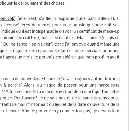
xpliquer le déroulement des choses.
ion Job”
(elle n’est d’ailleurs apparue nulle part ailleurs). Il
 et conseillères de vente) pour un magasin qui ouvrirait ses
 indiqué qu’il est indispensable d’avoir un certificat de make-up
is diplômée en coiffure, mais rien d’autre… Mais comme je suis un
: “Qui ne tente rien n’a rien”, donc j’ai envoyé quand même une
tique en guise de réponse. Celui-ci me remerciait pour ma
art après un mois, je pouvais considérer que mon profil n’avait
s pas eu de nouvelles. Et comme j’étais toujours autant bornée,
n à perdre”. Alors, au risque de passer pour une harceleuse
, MAIS, avec une lettre de motivation de la mort qui tue cette
réponse. Pur hasard? Je ne sais pas et ne le saurais sans doute
fait ! Le mail m’informait du lieu et de la date d’ouverture de la
crutement. Afin de pouvoir m’y convier (ou pas), je devais leur