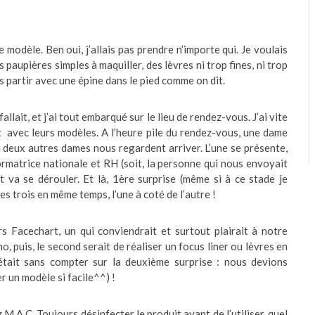
 modèle. Ben oui, j’allais pas prendre n’importe qui. Je voulais
aupières simples à maquiller, des lèvres ni trop fines, ni trop
as partir avec une épine dans le pied comme on dit.
fallait, et j’ai tout embarqué sur le lieu de rendez-vous. J’ai vite
t avec leurs modèles. A l’heure pile du rendez-vous, une dame
 deux autres dames nous regardent arriver. L’une se présente,
ormatrice nationale et RH (soit, la personne qui nous envoyait
t va se dérouler. Et là, 1ère surprise (même si à ce stade je
s trois en même temps, l’une à coté de l’autre !
rs Facechart, un qui conviendrait et surtout plairait à notre
o, puis, le second serait de réaliser un focus liner ou lèvres en
était sans compter sur la deuxième surprise : nous devions
r un modèle si facile^^) !
M.A.C. Toujours désinfecter le produit avant de l’utiliser, quel