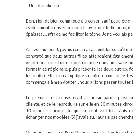
– Un joli make-up.
Bon, rien de bien compliqué à trouver, sauf peut-être le
évidemment trouver un modèle avec une belle peau, des p
épaisses,… afin de me faciliter la tâche. Je ne voulais p
Arrivée au jour J, j’avais réussi à rassembler ce qu’il me 
constaté que deux autres filles attendaient égalemen
vient nous chercher et nous emmène dans une salle ou
formatrice régionale, puis présente les deux autres, f
les mails). Elle nous explique ensuite comment le tes
commençais à m’en douter), nous allions passer toutes le
Le premier test consisterait à choisir parmis plusieu
cliente, et de le reproduire sur elle en 30 minutes chron
10 minutes chrono. Jusque là, tout va bien. Mais c’
échanger nos modèles (Si j’avais su, j’aurais pas cherche
On nous a aussi expliqué l’importance de l’hygiène chez 